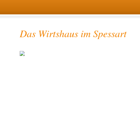
Das Wirtshaus im Spessart