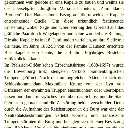
gekommen war, gelobte er, eine Kapelle zu bauen und weihte sie
der allerseligsten Jungfrau Maria ad fontem: „Zum klaren
Bronnen“. Der Name nimmt Bezug auf die unweit der Kapelle
entspringende Quelle. Um diese urkundlich festliegende
Entstehung woben Sage und Überlieferung den Überfall auf das
gräfliche Paar durch Wegelagerer und seine wunderbare Rettung.
Die alte Kapelle ist im 18. Jahrhundert verfallen, an ihre Stelle trat
die neue, im Jahre 1852/53 von der Familie Daubach errichtete
Büschkapelle von heute, die auf ihr 100jähriges Bestehen
zurückblicken kann.
Im Pfälzisch-Orléan’schen Erbschaftskriege (1688-1697) wurde
die Löwenburg trotz stengsten Verbots brandenburgischen
Truppen geöffnet. Nach den umfangreichen Akten hat sich der
Schlosskommandant Maximilian Krantz von der Lytt von
Offizieren der erwähnten Truppen einschüchtern oder übertölpeln
lassen und damit unsägliches Leid über das Schloss und die Stadt
Gerolstein gebracht und die Zerstörung beider verschuldet. Denn
durch die Aufnahme der Reichstruppen in die Burg war eine der
Neutralitätsbestimmungen verletzt worden, und französische
Truppen stürmten die Burg und belegten sie mit einer Besatzung
von 150 Mann. Um diese hinwiederum zu vertreiben, wurde sie