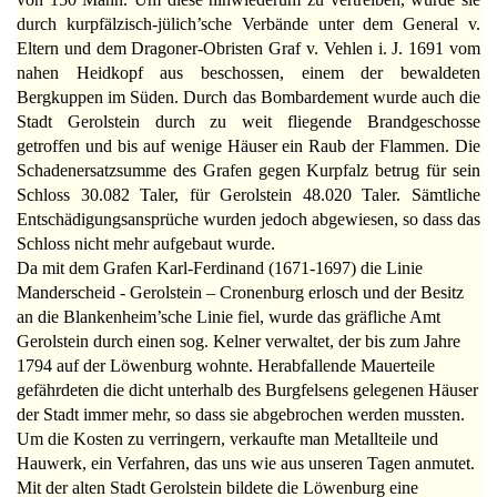
durch kurpfälzisch-jülich’sche Verbände unter dem General v.
Eltern und dem Dragoner-Obristen Graf v. Vehlen i. J. 1691 vom
nahen Heidkopf aus beschossen, einem der bewaldeten
Bergkuppen im Süden. Durch das Bombardement wurde auch die
Stadt Gerolstein durch zu weit fliegende Brandgeschosse
getroffen und bis auf wenige Häuser ein Raub der Flammen. Die
Schadenersatzsumme des Grafen gegen Kurpfalz betrug für sein
Schloss 30.082 Taler, für Gerolstein 48.020 Taler. Sämtliche
Entschädigungsansprüche wurden jedoch abgewiesen, so dass das
Schloss nicht mehr aufgebaut wurde.
Da mit dem Grafen Karl-Ferdinand (1671-1697) die Linie
Manderscheid - Gerolstein – Cronenburg erlosch und der Besitz
an die Blankenheim’sche Linie fiel, wurde das gräfliche Amt
Gerolstein durch einen sog. Kelner verwaltet, der bis zum Jahre
1794 auf der Löwenburg wohnte. Herabfallende Mauerteile
gefährdeten die dicht unterhalb des Burgfelsens gelegenen Häuser
der Stadt immer mehr, so dass sie abgebrochen werden mussten.
Um die Kosten zu verringern, verkaufte man Metallteile und
Hauwerk, ein Verfahren, das uns wie aus unseren Tagen anmutet.
Mit der alten Stadt Gerolstein bildete die Löwenburg eine