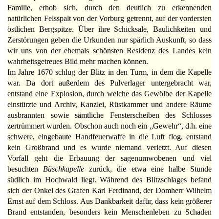
Familie, erhob sich, durch den deutlich zu erkennenden
natürlichen Felsspalt von der Vorburg getrennt, auf der vordersten
östlichen Bergspitze. Über ihre Schicksale, Baulichkeiten und
Zerstörungen geben die Urkunden nur spärlich Auskunft, so dass
wir uns von der ehemals schönsten Residenz des Landes kein
wahrheitsgetreues Bild mehr machen können.
Im Jahre 1670 schlug der Blitz in den Turm, in dem die Kapelle
war. Da dort außerdem des Pulverlager untergebracht war,
entstand eine Explosion, durch welche das Gewölbe der Kapelle
einstürzte und Archiv, Kanzlei, Rüstkammer und andere Räume
ausbrannten sowie sämtliche Fensterscheiben des Schlosses
zertrümmert wurden. Obschon auch noch ein „Gewehr“, d.h. eine
schwere, eingebaute Handfeuerwaffe in die Luft flog, entstand
kein Großbrand und es wurde niemand verletzt. Auf diesen
Vorfall geht die Erbauung der sagenumwobenen und viel
besuchten
Büschkapelle
zurück, die etwa eine halbe Stunde
südlich im Hochwald liegt. Während des Blitzschlages befand
sich der Onkel des Grafen Karl Ferdinand, der Domherr Wilhelm
Ernst auf dem Schloss. Aus Dankbarkeit dafür, dass kein größerer
Brand entstanden, besonders kein Menschenleben zu Schaden