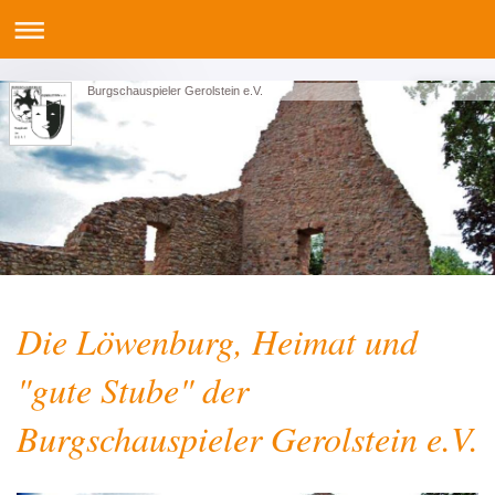
Burgschauspieler Gerolstein e.V.
Die Löwenburg, Heimat und
"gute Stube" der
Burgschauspieler Gerolstein e.V.