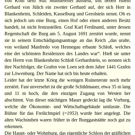
von Köln dem Stift Münstereifel ausstellt, tritt neben einem
Gerhard von Jülich ein zweiter Gerhard auf, der sich Herr in
Blankenheim, Schleiden, Kasselburg und Gerolstein nennt. Ob es
sich jedoch um eine Burg, einen Hof oder einen anderen Besitz
handelt, ist nicht festzustellen. Graf Karl Ferdinand, unter dessen
Regentschaft die Burg am 5. August 1691 zerstört wurde, nennt
sie in seinem Entschädigungsantrage an das Reich „das uralte,
von weiland Manfredo von Hennegau erbaute Schloß, welches
eine der schönsten Residenzen des Landes war“. Hieß sie unter
den Herrn von Blankenheim Schloß Gerhardstein, so nennen sich
ihre Nachfolger, die Grafen von Loen seit dem Jahre 1441 Grafen
zur Löwenburg. Der Name hat sich bis heute erhalten.
Leider hat der letzte Krieg die wenigen Ruinenreste noch mehr
zerstört. Fast unversehrt ist die große Schildmauer, etwa 35 m lang
und 11 m hoch, die den einzigen Zugang von Westen her
abschirmt. Von dieser mächtigen Mauer gedeckt lag die Vorburg,
welche die Ökonomie- und Wirtschaftsgebäude umfasste. Die
Bühne für das Freilichtspiel (=
1953
) wurde hier angelegt. Die
alten Wachstuben waren früher in der Burggaststätte noch gut zu
erkennen.
Die Haupt- oder Wohnburg, das eigentliche Schloss der gräflichen